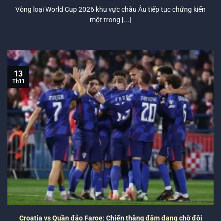
Vòng loại World Cup 2026 khu vực châu Âu tiếp tục chứng kiến
một trong [...]
13
Th11
Croatia vs Quần đảo Faroe: Chiến thắng đậm đang chờ đội