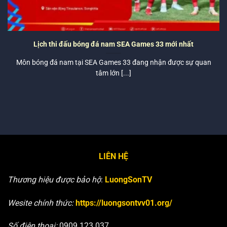
Lịch thi đấu bóng đá nam SEA Games 33 mới nhất
Môn bóng đá nam tại SEA Games 33 đang nhận được sự quan
tâm lớn [...]
LIÊN HỆ
Thương hiệu được bảo hộ
:
LuongSonTV
Wesite chính thức:
https://luongsontvv01.org/
Số điện thoại:
0909.123.037