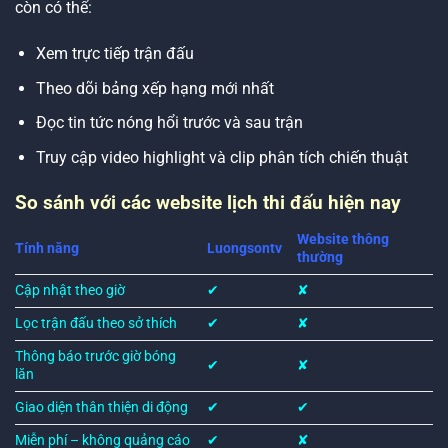
còn có thể:
Xem trực tiếp trận đấu
Theo dõi bảng xếp hạng mới nhất
Đọc tin tức nóng hổi trước và sau trận
Truy cập video highlight và clip phân tích chiến thuật
So sánh với các website lịch thi đấu hiện nay
Website thông
Tính năng
Luongsontv
thường
Cập nhật theo giờ
✔
✘
Lọc trận đấu theo sở thích
✔
✘
Thông báo trước giờ bóng
✔
✘
lăn
Giao diện thân thiện di động
✔
✔
Miễn phí – không quảng cáo
✔
✘