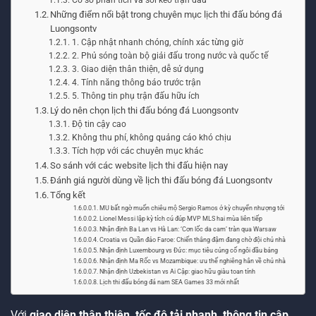
Những điểm nổi bật trong chuyên mục lịch thi đấu bóng đá
Luongsontv
1. Cập nhật nhanh chóng, chính xác từng giờ
2. Phủ sóng toàn bộ giải đấu trong nước và quốc tế
3. Giao diện thân thiện, dễ sử dụng
4. Tính năng thông báo trước trận
5. Thông tin phụ trận đấu hữu ích
Lý do nên chọn lịch thi đấu bóng đá Luongsontv
Độ tin cậy cao
Không thu phí, không quảng cáo khó chịu
Tích hợp với các chuyên mục khác
So sánh với các website lịch thi đấu hiện nay
Đánh giá người dùng về lịch thi đấu bóng đá Luongsontv
Tổng kết
MU bất ngờ muốn chiêu mộ Sergio Ramos ở kỳ chuyển nhượng tới
Lionel Messi lập kỳ tích cú đúp MVP MLS hai mùa liên tiếp
Nhận định Ba Lan vs Hà Lan: ‘Cơn lốc da cam’ tràn qua Warsaw
Croatia vs Quần đảo Faroe: Chiến thắng đậm đang chờ đội chủ nhà
Nhận định Luxembourg vs Đức: mục tiêu củng cố ngôi đầu bảng
Nhận định Ma Rốc vs Mozambique: ưu thế nghiêng hẳn về chủ nhà
Nhận định Uzbekistan vs Ai Cập: giao hữu giàu toan tính
Lịch thi đấu bóng đá nam SEA Games 33 mới nhất
Với
giao diện thân thiện, tốc độ tải nhanh, thông tin cập