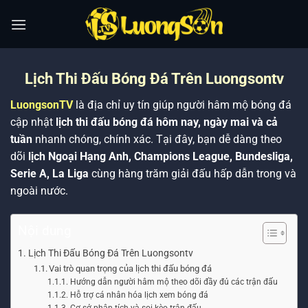
Bỏ
qua
nội
dung
Lịch Thi Đấu Bóng Đá Trên Luongsontv
LuongsonTV
là địa chỉ uy tín giúp người hâm mộ bóng đá
cập nhật
lịch thi đấu bóng đá hôm nay, ngày mai và cả
tuần
nhanh chóng, chính xác. Tại đây, bạn dễ dàng theo
dõi
lịch Ngoại Hạng Anh, Champions League, Bundesliga,
Serie A, La Liga
cùng hàng trăm giải đấu hấp dẫn trong và
ngoài nước.
Nội dung
Lịch Thi Đấu Bóng Đá Trên Luongsontv
Vai trò quan trọng của lịch thi đấu bóng đá
Hướng dẫn người hâm mộ theo dõi đầy đủ các trận đấu
Hỗ trợ cá nhân hóa lịch xem bóng đá
Cơ sở phân tích và soi kèo trận đấu