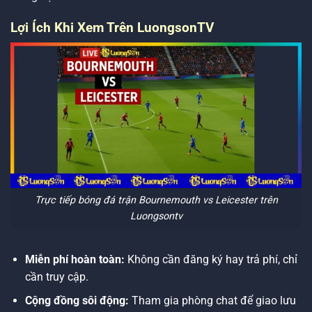
Lợi Ích Khi Xem Trên LuongsonTV
Trực tiếp bóng đá trận Bournemouth vs Leicester trên
Luongsontv
Miễn phí hoàn toàn:
Không cần đăng ký hay trả phí, chỉ
cần truy cập.
Cộng đồng sôi động:
Tham gia phòng chat để giao lưu