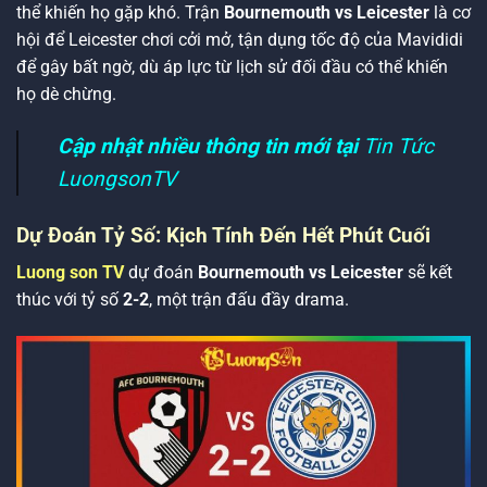
thể khiến họ gặp khó. Trận
Bournemouth vs Leicester
là cơ
hội để Leicester chơi cởi mở, tận dụng tốc độ của Mavididi
để gây bất ngờ, dù áp lực từ lịch sử đối đầu có thể khiến
họ dè chừng.
Cập nhật nhiều thông tin mới tại
Tin Tức
LuongsonTV
Dự Đoán Tỷ Số: Kịch Tính Đến Hết Phút Cuối
Luong son TV
dự đoán
Bournemouth vs Leicester
sẽ kết
thúc với tỷ số
2-2
, một trận đấu đầy drama.