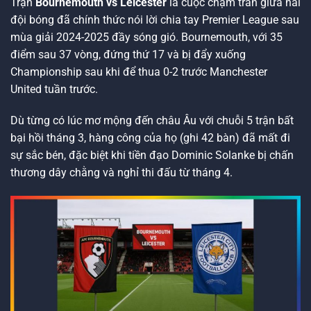
Trận
Bournemouth vs Leicester
là cuộc chạm trán giữa hai
đội bóng đã chính thức nói lời chia tay Premier League sau
mùa giải 2024-2025 đầy sóng gió. Bournemouth, với 35
điểm sau 37 vòng, đứng thứ 17 và bị đẩy xuống
Championship sau khi để thua 0-2 trước Manchester
United tuần trước.
Dù từng có lúc mơ mộng đến châu Âu với chuỗi 5 trận bất
bại hồi tháng 3, hàng công của họ (ghi 42 bàn) đã mất đi
sự sắc bén, đặc biệt khi tiền đạo Dominic Solanke bị chấn
thương dây chằng và nghỉ thi đấu từ tháng 4.