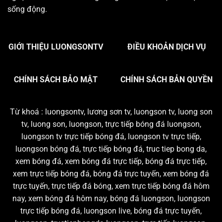
sống động.
GIỚI THIỆU LUONGSONTV
ĐIỀU KHOẢN DỊCH VỤ
CHÍNH SÁCH BẢO MẬT
CHÍNH SÁCH BẢN QUYỀN
Từ khoá : luongsontv, lương sơn tv, luongson tv, luong son
tv, luong son, luongson, trực tiếp bóng đá luongson,
luongson tv trực tiếp bóng đá, luongson tv trực tiếp,
luongson bóng đá, trực tiếp bóng đá, truc tiep bong da,
xem bóng đá, xem bóng đá trực tiếp, bóng đá trực tiếp,
xem trực tiếp bóng đá, bóng đá trực tuyến, xem bóng đá
trực tuyến, trực tiếp đá bóng, xem trực tiếp bóng đá hôm
nay, xem bóng đá hôm nay, bóng đá luongson, luongson
trực tiếp bóng đá, luongson live, bóng đá trực tuyến,