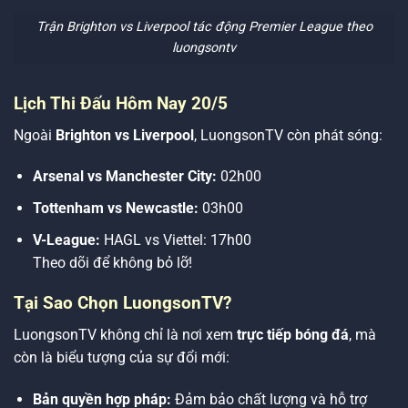
Trận Brighton vs Liverpool tác động Premier League theo
luongsontv
Lịch Thi Đấu Hôm Nay 20/5
Ngoài
Brighton vs Liverpool
, LuongsonTV còn phát sóng:
Arsenal vs Manchester City:
02h00
Tottenham vs Newcastle:
03h00
V-League:
HAGL vs Viettel: 17h00
Theo dõi để không bỏ lỡ!
Tại Sao Chọn LuongsonTV?
LuongsonTV không chỉ là nơi xem
trực tiếp bóng đá
, mà
còn là biểu tượng của sự đổi mới:
Bản quyền hợp pháp:
Đảm bảo chất lượng và hỗ trợ