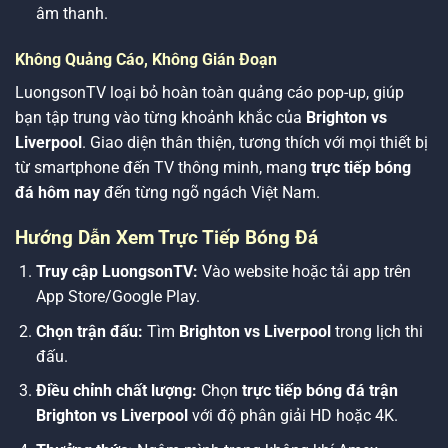
âm thanh.
Không Quảng Cáo, Không Gián Đoạn
LuongsonTV loại bỏ hoàn toàn quảng cáo pop-up, giúp
bạn tập trung vào từng khoảnh khắc của
Brighton vs
Liverpool
. Giao diện thân thiện, tương thích với mọi thiết bị
từ smartphone đến TV thông minh, mang
trực tiếp bóng
đá hôm nay
đến từng ngõ ngách Việt Nam.
Hướng Dẫn Xem Trực Tiếp Bóng Đá
Truy cập LuongsonTV:
Vào website hoặc tải app trên
App Store/Google Play.
Chọn trận đấu:
Tìm
Brighton vs Liverpool
trong lịch thi
đấu.
Điều chỉnh chất lượng:
Chọn
trực tiếp bóng đá trận
Brighton vs Liverpool
với độ phân giải HD hoặc 4K.