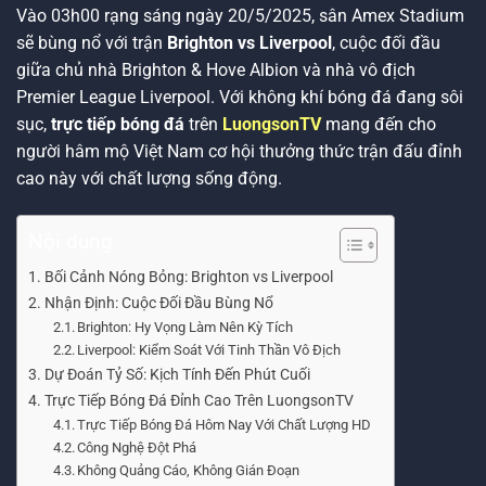
Vào 03h00 rạng sáng ngày 20/5/2025, sân Amex Stadium
sẽ bùng nổ với trận
Brighton vs Liverpool
, cuộc đối đầu
giữa chủ nhà Brighton & Hove Albion và nhà vô địch
Premier League Liverpool. Với không khí bóng đá đang sôi
sục,
trực tiếp bóng đá
trên
LuongsonTV
mang đến cho
người hâm mộ Việt Nam cơ hội thưởng thức trận đấu đỉnh
cao này với chất lượng sống động.
Nội dung
Bối Cảnh Nóng Bỏng: Brighton vs Liverpool
Nhận Định: Cuộc Đối Đầu Bùng Nổ
Brighton: Hy Vọng Làm Nên Kỳ Tích
Liverpool: Kiểm Soát Với Tinh Thần Vô Địch
Dự Đoán Tỷ Số: Kịch Tính Đến Phút Cuối
Trực Tiếp Bóng Đá Đỉnh Cao Trên LuongsonTV
Trực Tiếp Bóng Đá Hôm Nay Với Chất Lượng HD
Công Nghệ Đột Phá
Không Quảng Cáo, Không Gián Đoạn