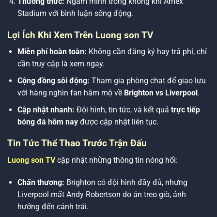
Thưởng thức:
Ngâm mình trong không khí Amex
Stadium với bình luận sống động.
Lợi Ích Khi Xem Trên Luong son TV
Miễn phí hoàn toàn:
Không cần đăng ký hay trả phí, chỉ
cần truy cập là xem ngay.
Cộng đồng sôi động:
Tham gia phòng chat để giao lưu
với hàng nghìn fan hâm mộ về
Brighton vs Liverpool
.
Cập nhật nhanh:
Đội hình, tin tức, và kết quả
trực tiếp
bóng đá hôm nay
được cập nhật liên tục.
Tin Tức Thể Thao Trước Trận Đấu
Luong son TV
cập nhật những thông tin nóng hổi:
Chấn thương:
Brighton có đội hình đầy đủ, nhưng
Liverpool mất Andy Robertson do án treo giò, ảnh
hưởng đến cánh trái.