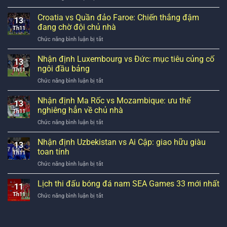
kỳ
Nhận
cú
chuyển
định
Croatia vs Quần đảo Faroe: Chiến thắng đậm
đúp
nhượng
13
Ba
MVP
đang chờ đội chủ nhà
tới
Th11
Lan
MLS
ở
Chức năng bình luận bị tắt
vs
hai
Croatia
Hà
mùa
vs
Nhận định Luxembourg vs Đức: mục tiêu củng cố
Lan:
liên
13
Quần
‘Cơn
ngôi đầu bảng
tiếp
Th11
đảo
lốc
ở
Chức năng bình luận bị tắt
Faroe:
da
Nhận
Chiến
cam’
định
Nhận định Ma Rốc vs Mozambique: ưu thế
thắng
tràn
13
Luxembourg
đậm
nghiêng hẳn về chủ nhà
qua
Th11
vs
đang
Warsaw
ở
Chức năng bình luận bị tắt
Đức:
chờ
Nhận
mục
đội
định
Nhận định Uzbekistan vs Ai Cập: giao hữu giàu
tiêu
chủ
13
Ma
củng
toan tính
nhà
Th11
Rốc
cố
ở
Chức năng bình luận bị tắt
vs
ngôi
Nhận
Mozambique:
đầu
định
Lịch thi đấu bóng đá nam SEA Games 33 mới nhất
ưu
bảng
11
Uzbekistan
thế
Th11
ở
Chức năng bình luận bị tắt
vs
nghiêng
Lịch
Ai
hẳn
thi
Cập:
về
đấu
giao
chủ