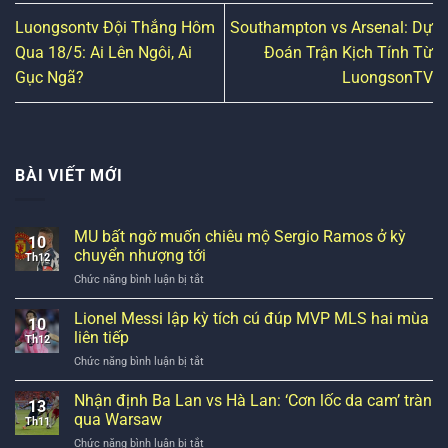
Luongsontv Đội Thắng Hôm
Southampton vs Arsenal: Dự
Qua 18/5: Ai Lên Ngôi, Ai
Đoán Trận Kịch Tính Từ
Gục Ngã?
LuongsonTV
BÀI VIẾT MỚI
MU bất ngờ muốn chiêu mộ Sergio Ramos ở kỳ
10
chuyển nhượng tới
Th12
ở
Chức năng bình luận bị tắt
MU
bất
Lionel Messi lập kỳ tích cú đúp MVP MLS hai mùa
10
ngờ
liên tiếp
Th12
muốn
ở
Chức năng bình luận bị tắt
chiêu
Lionel
mộ
Messi
Nhận định Ba Lan vs Hà Lan: ‘Cơn lốc da cam’ tràn
Sergio
13
lập
Ramos
qua Warsaw
Th11
kỳ
ở
ở
Chức năng bình luận bị tắt
tích