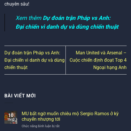
chuyên sâu!
Xem thêm
Dự đoán trận Pháp vs Anh:
Đại chiến vì danh dự và dùng chiến thuật
Dự đoán trận Pháp vs Anh:
Man United và Arsenal –
Đại chiến vì danh dự và dùng
Cuộc chiến định đoạt Top 4
chiến thuật
Ngoại hạng Anh
BÀI VIẾT MỚI
MU bất ngờ muốn chiêu mộ Sergio Ramos ở kỳ
10
chuyển nhượng tới
Th12
ở
Chức năng bình luận bị tắt
MU