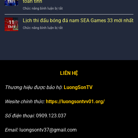
toan tính
nhà
Th11
Rốc
cố
ở
Chức năng bình luận bị tắt
vs
ngôi
Nhận
Mozambique:
đầu
định
Lịch thi đấu bóng đá nam SEA Games 33 mới nhất
ưu
bảng
11
Uzbekistan
thế
Th11
ở
Chức năng bình luận bị tắt
vs
nghiêng
Lịch
Ai
hẳn
thi
Cập:
về
đấu
giao
chủ
bóng
hữu
nhà
đá
giàu
nam
toan
SEA
tính
Games
LIÊN HỆ
33
mới
nhất
Thương hiệu được bảo hộ
:
LuongSonTV
Wesite chính thức:
https://luongsontvv01.org/
Số điện thoại:
0909.123.037
Email:
luongsontv37@gmail.com