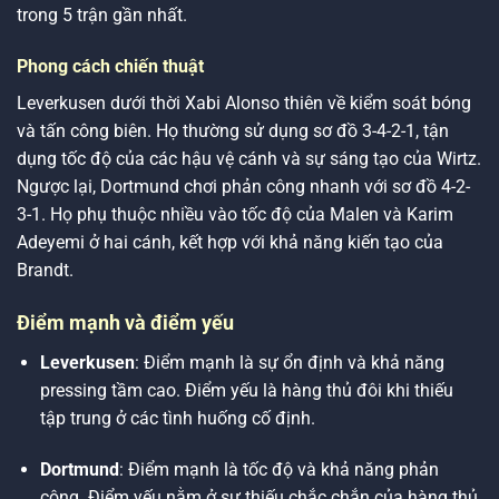
trong 5 trận gần nhất.
Phong cách chiến thuật
Leverkusen dưới thời Xabi Alonso thiên về kiểm soát bóng
và tấn công biên. Họ thường sử dụng sơ đồ 3-4-2-1, tận
dụng tốc độ của các hậu vệ cánh và sự sáng tạo của Wirtz.
Ngược lại, Dortmund chơi phản công nhanh với sơ đồ 4-2-
3-1. Họ phụ thuộc nhiều vào tốc độ của Malen và Karim
Adeyemi ở hai cánh, kết hợp với khả năng kiến tạo của
Brandt.
Điểm mạnh và điểm yếu
Leverkusen
: Điểm mạnh là sự ổn định và khả năng
pressing tầm cao. Điểm yếu là hàng thủ đôi khi thiếu
tập trung ở các tình huống cố định.
Dortmund
: Điểm mạnh là tốc độ và khả năng phản
công. Điểm yếu nằm ở sự thiếu chắc chắn của hàng thủ