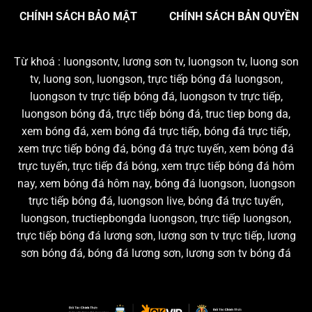
CHÍNH SÁCH BẢO MẬT
CHÍNH SÁCH BẢN QUYỀN
Từ khoá : luongsontv, lương sơn tv, luongson tv, luong son
tv, luong son, luongson, trực tiếp bóng đá luongson,
luongson tv trực tiếp bóng đá, luongson tv trực tiếp,
luongson bóng đá, trực tiếp bóng đá, truc tiep bong da,
xem bóng đá, xem bóng đá trực tiếp, bóng đá trực tiếp,
xem trực tiếp bóng đá, bóng đá trực tuyến, xem bóng đá
trực tuyến, trực tiếp đá bóng, xem trực tiếp bóng đá hôm
nay, xem bóng đá hôm nay, bóng đá luongson, luongson
trực tiếp bóng đá, luongson live, bóng đá trực tuyến,
luongson, tructiepbongda luongson, trực tiếp luongson,
trực tiếp bóng đá lương sơn, lương sơn tv trực tiếp, lương
sơn bóng đá, bóng đá lương sơn, lương sơn tv bóng đá