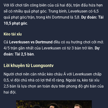
Với lối chơi tấn công biên của cả hai đội, trận đấu hứa hẹn
sẽ có nhiều quả phạt góc. Trung bình, Leverkusen có 6,5
quả phạt góc/trận, trong khi Dortmund là 5,8.
Dự đoán: Tài
10,5 phạt góc
.
Kèo tài xỉu
Cả
Leverkusen vs Dortmund
đều có xu hướng chơi cởi mở.
4/5 trận gần nhất của Leverkusen có từ 3 bàn trở lên.
Dự
đoán: Tài 2,5 bàn
.
Lời khuyên từ Luongsontv
Người chơi nên cân nhắc kèo châu Á với Leverkusen chấp
0,5, vì đội chủ nhà có lợi thế rõ ràng. Ngoài ra, kèo tài xỉu
2,5 bàn là lựa chọn an toàn dựa trên phong độ ghi bàn của
hai đội.