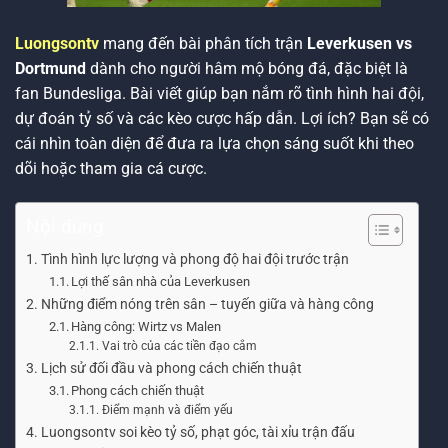
Luongsontv
mang đến bài phân tích trận
Leverkusen vs
Dortmund
dành cho người hâm mộ bóng đá, đặc biệt là
fan Bundesliga. Bài viết giúp bạn nắm rõ tình hình hai đội,
dự đoán tỷ số và các kèo cược hấp dẫn. Lợi ích? Bạn sẽ có
cái nhìn toàn diện để đưa ra lựa chọn sáng suốt khi theo
dõi hoặc tham gia cá cược.
Nội dung
Tình hình lực lượng và phong độ hai đội trước trận
Lợi thế sân nhà của Leverkusen
Những điểm nóng trên sân – tuyến giữa và hàng công
Hàng công: Wirtz vs Malen
Vai trò của các tiền đạo cắm
Lịch sử đối đầu và phong cách chiến thuật
Phong cách chiến thuật
Điểm mạnh và điểm yếu
Luongsontv soi kèo tỷ số, phạt góc, tài xỉu trận đấu