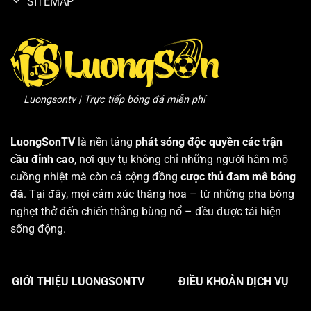
SITEMAP
Luongsontv | Trực tiếp bóng đá miễn phí
LuongSonTV
là nền tảng
phát sóng độc quyền các trận
cầu đỉnh cao
, nơi quy tụ không chỉ những người hâm mộ
cuồng nhiệt mà còn cả cộng đồng
cược thủ đam mê bóng
đá
. Tại đây, mọi cảm xúc thăng hoa – từ những pha bóng
nghẹt thở đến chiến thắng bùng nổ – đều được tái hiện
sống động.
GIỚI THIỆU LUONGSONTV
ĐIỀU KHOẢN DỊCH VỤ