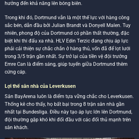
hưởng đến khả năng lên bóng biên.
Trong khi đó, Dortmund vẫn là một thế lực với hàng công
sắc bén, dẫn đầu bởi Julian Brandt và Donyell Malen. Tuy
nhiên, phong độ của Dortmund có phần thất thường, đặc
biệt khi thi đấu xa nhà. HLV Edin Terzic đang chịu áp lực
phải cải thiện sự chắc chắn ở hàng thủ, vốn đã để lọt lưới
trong 3/5 trận gần nhất. Sự trở lại của tiền vệ đội trưởng
Emre Can là điểm sáng, giúp tuyến giữa Dortmund thêm
cứng cáp.
Lợi thế sân nhà của Leverkusen
Sân BayArena luôn là điểm tựa vững chắc cho Leverkusen.
Thống kê cho thấy, họ bất bại trong 8 trận sân nhà gần
nhất tại Bundesliga. Điều này tạo áp lực lớn lên Dortmund,
đội thường gặp khó khi đối đầu với các đối thủ mạnh trên
sân khách.