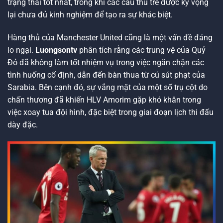
trạng thái tốt nhất, trong khi các cầu thủ trẻ được kỳ vọng
lại chưa đủ kinh nghiệm để tạo ra sự khác biệt.
Hàng thủ của Manchester United cũng là một vấn đề đáng
lo ngại.
Luongsontv
phân tích rằng các trung vệ của Quỷ
Đỏ đã không làm tốt nhiệm vụ trong việc ngăn chặn các
tình huống cố định, dẫn đến bàn thua từ cú sút phạt của
Sarabia. Bên cạnh đó, sự vắng mặt của một số trụ cột do
chấn thương đã khiến HLV Amorim gặp khó khăn trong
việc xoay tua đội hình, đặc biệt trong giai đoạn lịch thi đấu
dày đặc.