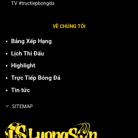
TV #tructiepbongda
VỀ CHÚNG TÔI
Bảng Xếp Hạng
Lịch Thi Đấu
Highlight
Trực Tiếp Bóng Đá
Tin tức
SITEMAP