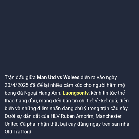
Trận đấu giữa
Man Utd vs Wolves
diễn ra vào ngày
20/4/2025 đã để lại nhiều cảm xúc cho người hâm mộ
bóng đá Ngoại Hạng Anh.
Luongsontv
, kênh tin tức thể
thao hàng đầu, mang đến bản tin chi tiết về kết quả, diễn
biến và những điểm nhấn đáng chú ý trong trận cầu này.
Dưới sự dẫn dắt của HLV Ruben Amorim, Manchester
United đã phải nhận thất bại cay đắng ngay trên sân nhà
Old Trafford.