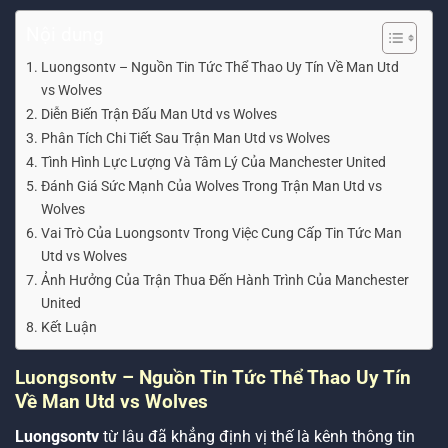
Nội dung
Luongsontv – Nguồn Tin Tức Thể Thao Uy Tín Về Man Utd
vs Wolves
Diễn Biến Trận Đấu Man Utd vs Wolves
Phân Tích Chi Tiết Sau Trận Man Utd vs Wolves
Tình Hình Lực Lượng Và Tâm Lý Của Manchester United
Đánh Giá Sức Mạnh Của Wolves Trong Trận Man Utd vs
Wolves
Vai Trò Của Luongsontv Trong Việc Cung Cấp Tin Tức Man
Utd vs Wolves
Ảnh Hưởng Của Trận Thua Đến Hành Trình Của Manchester
United
Kết Luận
Luongsontv – Nguồn Tin Tức Thể Thao Uy Tín
Về Man Utd vs Wolves
Luongsontv
từ lâu đã khẳng định vị thế là kênh thông tin