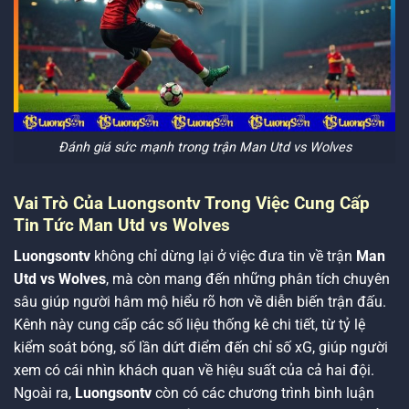
Đánh giá sức mạnh trong trận Man Utd vs Wolves
Vai Trò Của Luongsontv Trong Việc Cung Cấp
Tin Tức Man Utd vs Wolves
Luongsontv
không chỉ dừng lại ở việc đưa tin về trận
Man
Utd vs Wolves
, mà còn mang đến những phân tích chuyên
sâu giúp người hâm mộ hiểu rõ hơn về diễn biến trận đấu.
Kênh này cung cấp các số liệu thống kê chi tiết, từ tỷ lệ
kiểm soát bóng, số lần dứt điểm đến chỉ số xG, giúp người
xem có cái nhìn khách quan về hiệu suất của cả hai đội.
Ngoài ra,
Luongsontv
còn có các chương trình bình luận