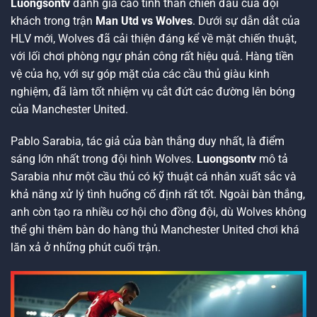
Luongsontv
đánh giá cao tinh thần chiến đấu của đội
khách trong trận
Man Utd vs Wolves
. Dưới sự dẫn dắt của
HLV mới, Wolves đã cải thiện đáng kể về mặt chiến thuật,
với lối chơi phòng ngự phản công rất hiệu quả. Hàng tiền
vệ của họ, với sự góp mặt của các cầu thủ giàu kinh
nghiệm, đã làm tốt nhiệm vụ cắt đứt các đường lên bóng
của Manchester United.
Pablo Sarabia, tác giả của bàn thắng duy nhất, là điểm
sáng lớn nhất trong đội hình Wolves.
Luongsontv
mô tả
Sarabia như một cầu thủ có kỹ thuật cá nhân xuất sắc và
khả năng xử lý tình huống cố định rất tốt. Ngoài bàn thắng,
anh còn tạo ra nhiều cơ hội cho đồng đội, dù Wolves không
thể ghi thêm bàn do hàng thủ Manchester United chơi khá
lăn xả ở những phút cuối trận.