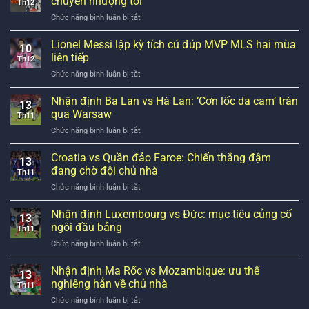
chuyển nhượng tới
Th12
ở
Chức năng bình luận bị tắt
MU
bất
Lionel Messi lập kỳ tích cú đúp MVP MLS hai mùa
10
ngờ
liên tiếp
Th12
muốn
ở
Chức năng bình luận bị tắt
chiêu
Lionel
mộ
Messi
Nhận định Ba Lan vs Hà Lan: ‘Cơn lốc da cam’ tràn
Sergio
13
lập
Ramos
qua Warsaw
Th11
kỳ
ở
ở
Chức năng bình luận bị tắt
tích
kỳ
Nhận
cú
chuyển
định
Croatia vs Quần đảo Faroe: Chiến thắng đậm
đúp
nhượng
13
Ba
MVP
đang chờ đội chủ nhà
tới
Th11
Lan
MLS
ở
Chức năng bình luận bị tắt
vs
hai
Croatia
Hà
mùa
vs
Nhận định Luxembourg vs Đức: mục tiêu củng cố
Lan:
liên
13
Quần
‘Cơn
ngôi đầu bảng
tiếp
Th11
đảo
lốc
ở
Chức năng bình luận bị tắt
Faroe:
da
Nhận
Chiến
cam’
định
Nhận định Ma Rốc vs Mozambique: ưu thế
thắng
tràn
13
Luxembourg
đậm
nghiêng hẳn về chủ nhà
qua
Th11
vs
đang
Warsaw
ở
Chức năng bình luận bị tắt
Đức:
chờ