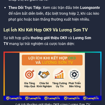
Theo Dõi Trực Tiếp:
Xem các trận đấu trên
Luongsontv
để nắm bắt diễn biến, đặc biệt trong hiệp 2, khi các kèo
phạt góc hoặc bàn thắng thường xuất hiện nhiều.
Lợi Ích Khi Kết Hợp OK9 Và Lương Sơn TV
Sự kết hợp giữa
thưởng giới thiệu OK9
và
Lương Sơn
TV
mang lại trải nghiệm cá cược toàn diện:
Lợi ích thưởng giới thiệu OK9 cùng Lương Sơn TV