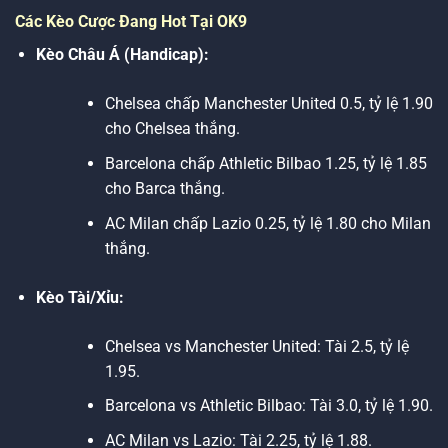
Các Kèo Cược Đang Hot Tại OK9
Kèo Châu Á (Handicap):
Chelsea chấp Manchester United 0.5, tỷ lệ 1.90
cho Chelsea thắng.
Barcelona chấp Athletic Bilbao 1.25, tỷ lệ 1.85
cho Barca thắng.
AC Milan chấp Lazio 0.25, tỷ lệ 1.80 cho Milan
thắng.
Kèo Tài/Xỉu:
Chelsea vs Manchester United: Tài 2.5, tỷ lệ
1.95.
Barcelona vs Athletic Bilbao: Tài 3.0, tỷ lệ 1.90.
AC Milan vs Lazio: Tài 2.25, tỷ lệ 1.88.