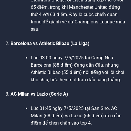
65 điểm, trong khi Manchester United đứng
thứ 4 với 63 điểm. Đây là cuộc chiến quan
trọng để giành vé dự Champions League mùa
sau.
Barcelona vs Athletic Bilbao (La Liga)
Lúc 03:00 ngày 7/5/2025 tại Camp Nou.
Barcelona (88 điểm) đang dẫn đầu, nhưng
Athletic Bilbao (55 điểm) nổi tiếng với lối chơi
khó chịu, hứa hẹn một trận đấu căng thẳng.
AC Milan vs Lazio (Serie A)
Lúc 01:45 ngày 7/5/2025 tại San Siro. AC
Milan (68 điểm) và Lazio (66 điểm) đều cần
điểm để chen chân vào top 4.