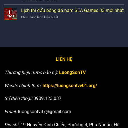
ngôi
Nhận
Mozambique:
đầu
định
Lịch thi đấu bóng đá nam SEA Games 33 mới nhất
ưu
bảng
11
Uzbekistan
thế
Th11
ở
Chức năng bình luận bị tắt
vs
nghiêng
Lịch
Ai
hẳn
thi
Cập:
về
đấu
giao
chủ
bóng
hữu
nhà
đá
giàu
nam
toan
SEA
tính
Games
LIÊN HỆ
33
mới
nhất
Thương hiệu được bảo hộ
:
LuongSonTV
Wesite chính thức:
https://luongsontvv01.org/
Số điện thoại:
0909.123.037
Email:
luongsontv37@gmail.com
Địa chỉ:
19 Nguyễn Đình Chiểu, Phường 4, Phú Nhuận, Hồ