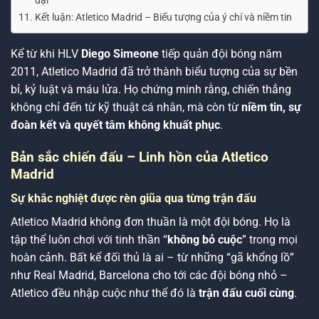
đại
Kết luận: Atletico Madrid – Biểu tượng của ý chí và niềm tin
Kể từ khi HLV
Diego Simeone
tiếp quản đội bóng năm
2011, Atletico Madrid đã trở thành biểu tượng của sự bền
bỉ, kỷ luật và máu lửa. Họ chứng minh rằng, chiến thắng
không chỉ đến từ kỹ thuật cá nhân, mà còn từ
niềm tin, sự
đoàn kết và quyết tâm không khuất phục
.
Bản sắc chiến đấu – Linh hồn của Atletico
Madrid
Sự khắc nghiệt được rèn giũa qua từng trận đấu
Atletico Madrid không đơn thuần là một đội bóng. Họ là
tập thể luôn chơi với tinh thần “
không bỏ cuộc
” trong mọi
hoàn cảnh. Bất kể đối thủ là ai – từ những “gã khổng lồ”
như Real Madrid, Barcelona cho tới các đội bóng nhỏ –
Atletico đều nhập cuộc như thể đó là
trận đấu cuối cùng
.