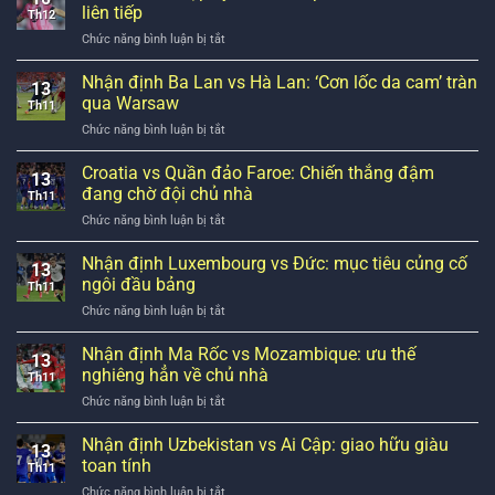
ngờ
liên tiếp
Th12
muốn
ở
Chức năng bình luận bị tắt
chiêu
Lionel
mộ
Messi
Nhận định Ba Lan vs Hà Lan: ‘Cơn lốc da cam’ tràn
Sergio
13
lập
Ramos
qua Warsaw
Th11
kỳ
ở
ở
Chức năng bình luận bị tắt
tích
kỳ
Nhận
cú
chuyển
định
Croatia vs Quần đảo Faroe: Chiến thắng đậm
đúp
nhượng
13
Ba
MVP
đang chờ đội chủ nhà
tới
Th11
Lan
MLS
ở
Chức năng bình luận bị tắt
vs
hai
Croatia
Hà
mùa
vs
Nhận định Luxembourg vs Đức: mục tiêu củng cố
Lan:
liên
13
Quần
‘Cơn
ngôi đầu bảng
tiếp
Th11
đảo
lốc
ở
Chức năng bình luận bị tắt
Faroe:
da
Nhận
Chiến
cam’
định
Nhận định Ma Rốc vs Mozambique: ưu thế
thắng
tràn
13
Luxembourg
đậm
nghiêng hẳn về chủ nhà
qua
Th11
vs
đang
Warsaw
ở
Chức năng bình luận bị tắt
Đức:
chờ
Nhận
mục
đội
định
Nhận định Uzbekistan vs Ai Cập: giao hữu giàu
tiêu
chủ
13
Ma
củng
toan tính
nhà
Th11
Rốc
cố
ở
Chức năng bình luận bị tắt
vs