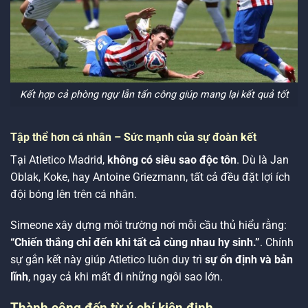
Kết hợp cả phòng ngự lẫn tấn công giúp mang lại kết quả tốt
Tập thể hơn cá nhân – Sức mạnh của sự đoàn kết
Tại Atletico Madrid,
không có siêu sao độc tôn
. Dù là Jan
Oblak, Koke, hay Antoine Griezmann, tất cả đều đặt lợi ích
đội bóng lên trên cá nhân.
Simeone xây dựng môi trường nơi mỗi cầu thủ hiểu rằng:
“Chiến thắng chỉ đến khi tất cả cùng nhau hy sinh.”
. Chính
sự gắn kết này giúp Atletico luôn duy trì
sự ổn định và bản
lĩnh
, ngay cả khi mất đi những ngôi sao lớn.
Thành công đến từ ý chí kiên định