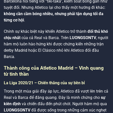
Barcelona nổi tiếng với “tiki-taka”, kiểm soát bóng gần như
tuyệt đối. Nhưng Atletico lại cho thấy một hướng đi khác:
không cần cầm bóng nhiều, nhưng phải tận dụng tối đa
từng cơ hội
.
Chính sự khác biệt này khiến Atletico trở thành
đối thủ khó
chịu nhất
của cả Real và Barca. Trên
LUONGSONTV
, người
hâm mộ luôn hào hứng khi được chứng kiến những trận
derby Madrid hoặc El Clásico nhỏ khi Atletico đối đầu
Barca.
Thành công của Atletico Madrid – Vinh quang
từ tinh thần
La Liga 2020/21 – Chiến thắng của sự bền bỉ
Trong một mùa giải đầy áp lực, Atletico đã vượt lên trên cả
Real và Barca để đăng quang. Đây là minh chứng cho
sự
kiên định
và chiến đấu đến phút chót. Người hâm mộ qua
LUONGSONTV
đã được sống trong những cảm xúc nghẹt