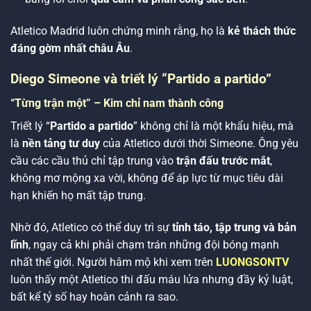
Atletico Madrid luôn chứng minh rằng, họ là
kẻ thách thức
đáng gờm nhất châu Âu
.
Diego Simeone và triết lý “Partido a partido”
“Từng trận một” – Kim chỉ nam thành công
Triết lý “
Partido a partido
” không chỉ là một khẩu hiệu, mà
là
nền tảng tư duy
của Atletico dưới thời Simeone. Ông yêu
cầu các cầu thủ chỉ tập trung vào
trận đấu trước mắt
,
không mơ mộng xa vời, không để áp lực từ mục tiêu dài
hạn khiến họ mất tập trung.
Nhờ đó, Atletico có thể duy trì sự
tỉnh táo, tập trung và bản
lĩnh
, ngay cả khi phải chạm trán những đội bóng mạnh
nhất thế giới. Người hâm mộ khi xem trên
LUONGSONTV
luôn thấy một Atletico thi đấu máu lửa nhưng đầy kỷ luật,
bất kể tỷ số hay hoàn cảnh ra sao.