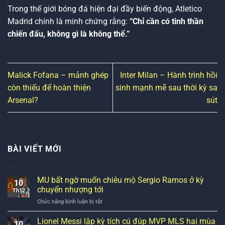
Trong thế giới bóng đá hiện đại đầy biến động, Atletico
Madrid chính là minh chứng rằng:
“Chỉ cần có tinh thần
chiến đấu, không gì là không thể.”
Malick Fofana – mảnh ghép
Inter Milan – Hành trình hồi
còn thiếu để hoàn thiện
sinh mạnh mẽ sau thời kỳ sa
Arsenal?
sút
BÀI VIẾT MỚI
MU bất ngờ muốn chiêu mộ Sergio Ramos ở kỳ
10
chuyển nhượng tới
Th12
ở
Chức năng bình luận bị tắt
MU
bất
Lionel Messi lập kỳ tích cú đúp MVP MLS hai mùa
10