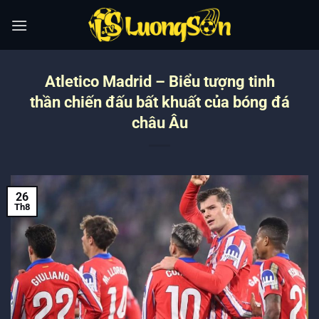
Bỏ
qua
nội
dung
Atletico Madrid – Biểu tượng tinh
thần chiến đấu bất khuất của bóng đá
châu Âu
26
Th8