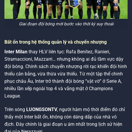
Giai đoạn đội bóng mới bước vào thời kỳ suy thoái
Bất ổn trong hệ thống quản lý và chuyển nhượng
Inter Milan
thay HLV liên tục: Rafa Benítez, Ranieri,
Stramaccioni, Mazzarri… nhưng không ai đủ tầm vực dậy
đội bóng. Chính sách chuyển nhượng rời rạc khiến đội hình
thiếu cân bằng, vừa thừa vừa thiếu. Từ một tập thể chinh
phục châu Âu, Inter trở thành đội bóng “vật vờ” ở Serie A,
nhiều lần xếp ngoài top 4 và vắng mặt ở Champions
League.
Trên sóng
LUONGSONTV
, người hâm mộ thời điểm đó chỉ
thấy một Inter bất ổn, không còn dáng dấp của nhà vô
địch. Đây chính là giai đoạn u ám nhất trong lịch sử hiện
đại của Nerazzurri.