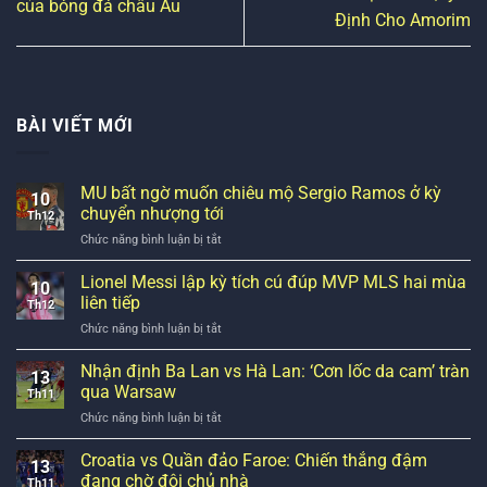
của bóng đá châu Âu
Định Cho Amorim
BÀI VIẾT MỚI
MU bất ngờ muốn chiêu mộ Sergio Ramos ở kỳ
10
chuyển nhượng tới
Th12
ở
Chức năng bình luận bị tắt
MU
bất
Lionel Messi lập kỳ tích cú đúp MVP MLS hai mùa
10
ngờ
liên tiếp
Th12
muốn
ở
Chức năng bình luận bị tắt
chiêu
Lionel
mộ
Messi
Nhận định Ba Lan vs Hà Lan: ‘Cơn lốc da cam’ tràn
Sergio
13
lập
Ramos
qua Warsaw
Th11
kỳ
ở
ở
Chức năng bình luận bị tắt
tích
kỳ
Nhận
cú
chuyển
định
Croatia vs Quần đảo Faroe: Chiến thắng đậm
đúp
nhượng
13
Ba
MVP
đang chờ đội chủ nhà
tới
Th11