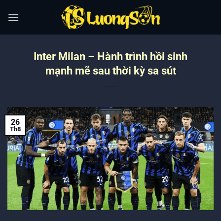
Bỏ
qua
nội
dung
Inter Milan – Hành trình hồi sinh
mạnh mẽ sau thời kỳ sa sút
26
Th8