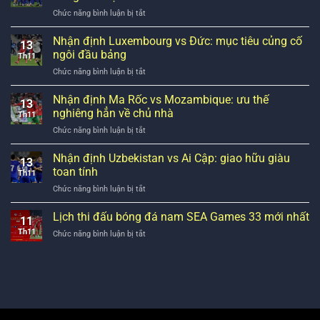
Lan
MLS
ở
Chức năng bình luận bị tắt
vs
hai
Croatia
Hà
mùa
vs
Nhận định Luxembourg vs Đức: mục tiêu củng cố
Lan:
liên
13
Quần
‘Cơn
ngôi đầu bảng
tiếp
Th11
đảo
lốc
ở
Chức năng bình luận bị tắt
Faroe:
da
Nhận
Chiến
cam’
định
Nhận định Ma Rốc vs Mozambique: ưu thế
thắng
tràn
13
Luxembourg
đậm
nghiêng hẳn về chủ nhà
qua
Th11
vs
đang
Warsaw
ở
Chức năng bình luận bị tắt
Đức:
chờ
Nhận
mục
đội
định
Nhận định Uzbekistan vs Ai Cập: giao hữu giàu
tiêu
chủ
13
Ma
củng
toan tính
nhà
Th11
Rốc
cố
ở
Chức năng bình luận bị tắt
vs
ngôi
Nhận
Mozambique:
đầu
định
Lịch thi đấu bóng đá nam SEA Games 33 mới nhất
ưu
bảng
11
Uzbekistan
thế
Th11
ở
Chức năng bình luận bị tắt
vs
nghiêng
Lịch
Ai
hẳn
thi
Cập:
về
đấu
giao
chủ
bóng
hữu
nhà
đá
giàu
nam
toan
SEA