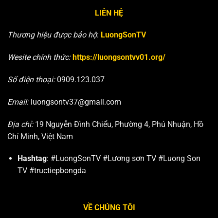
tính
Games
LIÊN HỆ
33
mới
nhất
Thương hiệu được bảo hộ
:
LuongSonTV
Wesite chính thức:
https://luongsontvv01.org/
Số điện thoại:
0909.123.037
Email:
luongsontv37@gmail.com
Địa chỉ:
19 Nguyễn Đình Chiểu, Phường 4, Phú Nhuận, Hồ
Chí Minh, Việt Nam
Hashtag
: #LuongSonTV #Lương sơn TV #Luong Son
TV #tructiepbongda
VỀ CHÚNG TÔI