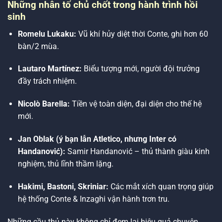
Những nhân tố chủ chốt trong hành trình hồi
sinh
Romelu Lukaku:
Vũ khí hủy diệt thời Conte, ghi hơn 60
bàn/2 mùa.
Lautaro Martínez:
Biểu tượng mới, người đội trưởng
đầy trách nhiệm.
Nicolò Barella:
Tiền vệ toàn diện, đại diện cho thế hệ
mới.
Jan Oblak (ý bạn lẫn Atletico, nhưng Inter có
Handanović):
Samir Handanović – thủ thành giàu kinh
nghiệm, thủ lĩnh thầm lặng.
Hakimi, Bastoni, Skriniar:
Các mắt xích quan trọng giúp
hệ thống Conte & Inzaghi vận hành trơn tru.
Những cầu thủ này không chỉ đem lại hiệu quả chuyên