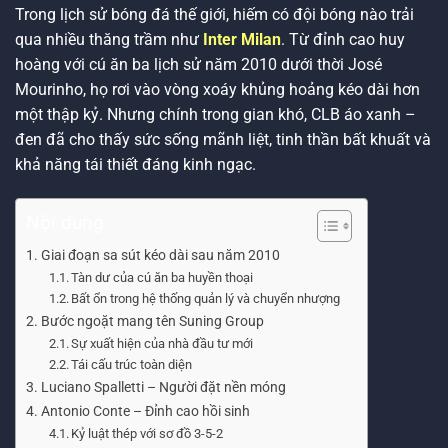
Trong lịch sử bóng đá thế giới, hiếm có đội bóng nào trải
qua nhiều thăng trầm như
Inter Milan
. Từ đỉnh cao huy
hoàng với cú ăn ba lịch sử năm 2010 dưới thời José
Mourinho, họ rơi vào vòng xoáy khủng hoảng kéo dài hơn
một thập kỷ. Nhưng chính trong gian khó, CLB áo xanh –
đen đã cho thấy sức sống mãnh liệt, tinh thần bất khuất và
khả năng tái thiết đáng kinh ngạc.
Nội dung
Giai đoạn sa sút kéo dài sau năm 2010
Tàn dư của cú ăn ba huyền thoại
Bất ổn trong hệ thống quản lý và chuyển nhượng
Bước ngoặt mang tên Suning Group
Sự xuất hiện của nhà đầu tư mới
Tái cấu trúc toàn diện
Luciano Spalletti – Người đặt nền móng
Antonio Conte – Đỉnh cao hồi sinh
Kỷ luật thép với sơ đồ 3-5-2